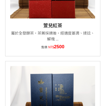
萱兒紅茶
屬於全發酵茶，茶菁採摘後，經適度萎凋、揉捻、
解塊 ...
2500
售價
NT$