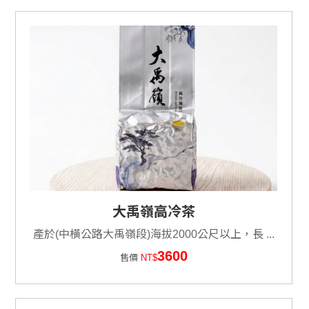
大禹嶺高冷茶
產於(中橫公路大禹嶺段)海拔2000公尺以上，長 ...
3600
售價
NT$