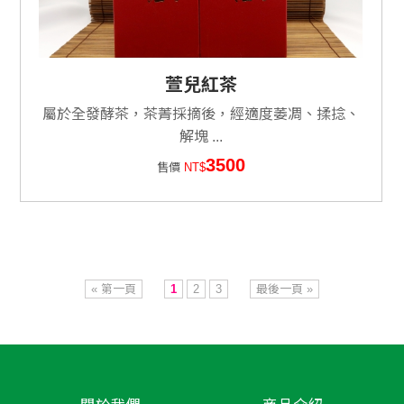
萱兒紅茶
屬於全發酵茶，茶菁採摘後，經適度萎凋、揉捻、
解塊 ...
3500
售價
NT$
« 第一頁
1
2
3
最後一頁 »