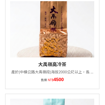
大禹嶺高冷茶
產於(中橫公路大禹嶺段)海拔2000公尺以上，長 ...
4500
售價
NT$