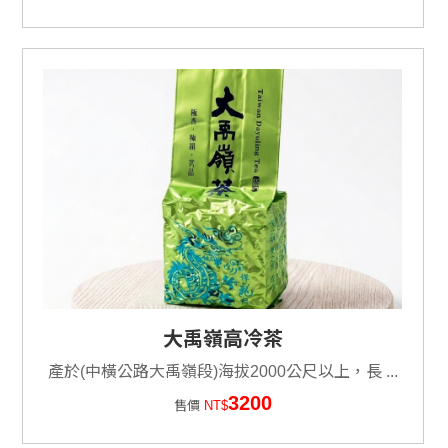
大禹嶺高冷茶
產於(中橫公路大禹嶺段)海拔2000公尺以上，長 ...
3200
售價
NT$