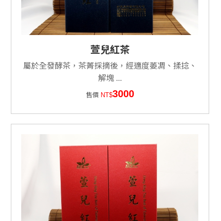
萱兒紅茶
屬於全發酵茶，茶菁採摘後，經適度萎凋、揉捻、
解塊 ...
3000
售價
NT$